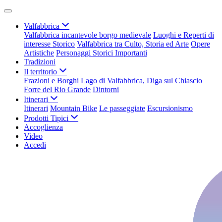
Valfabbrica
Valfabbrica incantevole borgo medievale
Luoghi e Reperti di
interesse Storico
Valfabbrica tra Culto, Storia ed Arte
Opere
Artistiche
Personaggi Storici Importanti
Tradizioni
Il territorio
Frazioni e Borghi
Lago di Valfabbrica, Diga sul Chiascio
Forre del Rio Grande
Dintorni
Itinerari
Itinerari
Mountain Bike
Le passeggiate
Escursionismo
Prodotti Tipici
Accoglienza
Video
Accedi