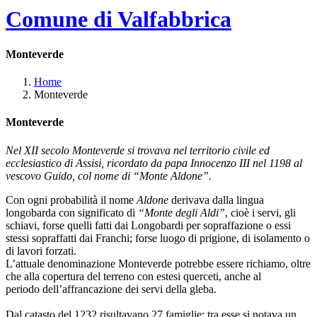
Comune di Valfabbrica
Monteverde
Home
Monteverde
Monteverde
Nel XII secolo Monteverde si trovava nel territorio civile ed
ecclesiastico di Assisi, ricordato da papa Innocenzo III nel 1198 al
vescovo Guido, col nome di “Monte Aldone”.
Con ogni probabilità il nome
Aldone
derivava dalla lingua
longobarda con significato di
“Monte degli Aldi”
, cioè i servi, gli
schiavi, forse quelli fatti dai Longobardi per sopraffazione o essi
stessi sopraffatti dai Franchi; forse luogo di prigione, di isolamento o
di lavori forzati.
L’attuale denominazione Monteverde potrebbe essere richiamo, oltre
che alla copertura del terreno con estesi querceti, anche al
periodo dell’affrancazione dei servi della gleba.
Dal catasto del 1232 risultavano 27 famiglie: tra esse si notava un