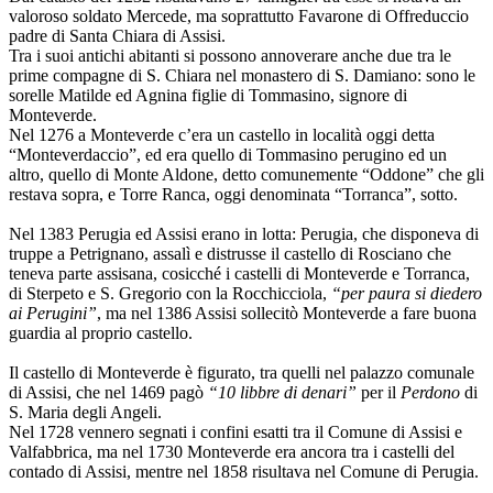
valoroso soldato Mercede, ma soprattutto Favarone di Offreduccio
padre di Santa Chiara di Assisi.
Tra i suoi antichi abitanti si possono annoverare anche due tra le
prime compagne di S. Chiara nel monastero di S. Damiano: sono le
sorelle Matilde ed Agnina figlie di Tommasino, signore di
Monteverde.
Nel 1276 a Monteverde c’era un castello in località oggi detta
“Monteverdaccio”, ed era quello di Tommasino perugino ed un
altro, quello di Monte Aldone, detto comunemente “Oddone” che gli
restava sopra, e Torre Ranca, oggi denominata “Torranca”, sotto.
Nel 1383 Perugia ed Assisi erano in lotta: Perugia, che disponeva di
truppe a Petrignano, assalì e distrusse il castello di Rosciano che
teneva parte assisana, cosicché i castelli di Monteverde e Torranca,
di Sterpeto e S. Gregorio con la Rocchicciola,
“
per paura si diedero
ai Perugini
”
, ma nel 1386 Assisi sollecitò Monteverde a fare buona
guardia al proprio castello.
Il castello di Monteverde è figurato, tra quelli nel palazzo comunale
di Assisi, che nel 1469 pagò
“10 libbre di denari”
per il
Perdono
di
S. Maria degli Angeli.
Nel 1728 vennero segnati i confini esatti tra il Comune di Assisi e
Valfabbrica, ma nel 1730 Monteverde era ancora tra i castelli del
contado di Assisi, mentre nel 1858 risultava nel Comune di Perugia.