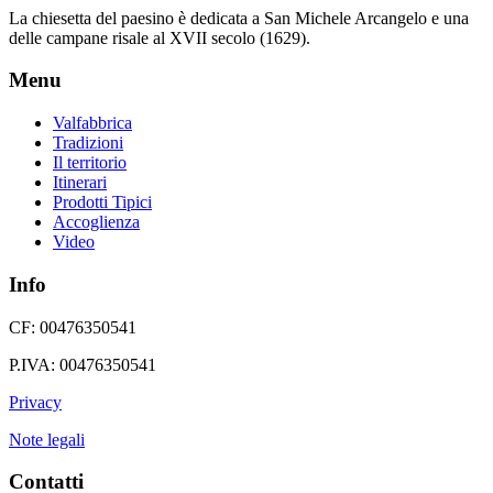
La chiesetta del paesino è dedicata a San Michele Arcangelo e una
delle campane risale al XVII secolo (1629).
Menu
Valfabbrica
Tradizioni
Il territorio
Itinerari
Prodotti Tipici
Accoglienza
Video
Info
CF: 00476350541
P.IVA: 00476350541
Privacy
Note legali
Contatti