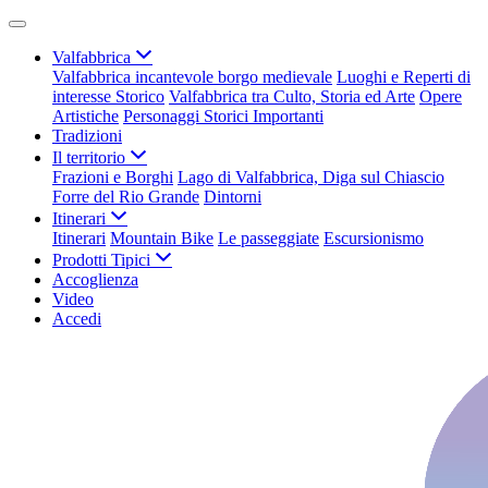
Valfabbrica
Valfabbrica incantevole borgo medievale
Luoghi e Reperti di
interesse Storico
Valfabbrica tra Culto, Storia ed Arte
Opere
Artistiche
Personaggi Storici Importanti
Tradizioni
Il territorio
Frazioni e Borghi
Lago di Valfabbrica, Diga sul Chiascio
Forre del Rio Grande
Dintorni
Itinerari
Itinerari
Mountain Bike
Le passeggiate
Escursionismo
Prodotti Tipici
Accoglienza
Video
Accedi