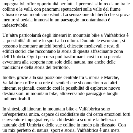
impegnativi, offre opportunità per tutti. I percorsi si intrecciano tra le
colline e le valli, con panorami spettacolari sulla valle del fiume
Chiascio e sui monti circostanti. La sensazione di libertà che si prova
mentre si pedala immersi in un paesaggio incontaminato è
indescrivibile.
Un’altra particolarità degli itinerari in mountain bike a Valfabbrica è
la possibilità di unire lo sport alla cultura. Durante le escursioni, si
possono incontrare antichi borghi, chiesette medievali e resti di
edifici storici che raccontano la storia di questa affascinante zona
dell’Umbria. Ogni percorso può trasformarsi così in una piccola
avventura alla scoperta non solo della natura, ma anche delle
tradizioni e della storia del territorio.
Inoltre, grazie alla sua posizione centrale tra Umbria e Marche,
Valfabbrica offre una rete di sentieri che si connettono ad altri
itinerari regionali, creando così la possibilità di esplorare nuove
destinazioni in mountain bike, attraversando paesaggi e luoghi
indimenticabili.
In sintesi, gli itinerari in mountain bike a Valfabbrica sono
un'esperienza unica, capace di soddisfare sia chi cerca emozioni forti
e avventure impegnative, sia chi desidera scoprire la bellezza
naturale dell’Umbria e delle sue colline in modo più rilassato. Con
un mix perfetto di natura, sport e storia, Valfabbrica è una meta