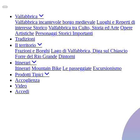
Valfabbrica
Valfabbrica incantevole borgo medievale
Luoghi e Reperti di
interesse Storico
Valfabbrica tra Culto, Storia ed Arte
Opere
Artistiche
Personaggi Storici Importanti
Tradizioni
Il territorio
Frazioni e Borghi
Lago di Valfabbrica, Diga sul Chiascio
Forre del Rio Grande
Dintorni
Itinerari
Itinerari
Mountain Bike
Le passeggiate
Escursionismo
Prodotti Tipici
Accoglienza
Video
Accedi