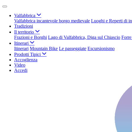
Valfabbrica
Valfabbrica incantevole borgo medievale
Luoghi e Reperti di in
Tradizioni
Il territorio
Frazioni e Borghi
Lago di Valfabbrica, Diga sul Chiascio
Forre
Itinerari
Itinerari
Mountain Bike
Le passeggiate
Escursionismo
Prodotti Tipici
Accoglienza
Video
Accedi