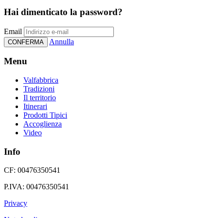
Hai dimenticato la password?
Email
Annulla
CONFERMA
Menu
Valfabbrica
Tradizioni
Il territorio
Itinerari
Prodotti Tipici
Accoglienza
Video
Info
CF: 00476350541
P.IVA: 00476350541
Privacy