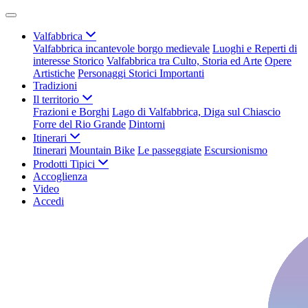
Valfabbrica
Valfabbrica incantevole borgo medievale
Luoghi e Reperti di
interesse Storico
Valfabbrica tra Culto, Storia ed Arte
Opere
Artistiche
Personaggi Storici Importanti
Tradizioni
Il territorio
Frazioni e Borghi
Lago di Valfabbrica, Diga sul Chiascio
Forre del Rio Grande
Dintorni
Itinerari
Itinerari
Mountain Bike
Le passeggiate
Escursionismo
Prodotti Tipici
Accoglienza
Video
Accedi