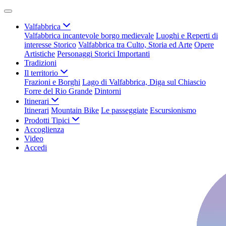
Valfabbrica
Valfabbrica incantevole borgo medievale
Luoghi e Reperti di
interesse Storico
Valfabbrica tra Culto, Storia ed Arte
Opere
Artistiche
Personaggi Storici Importanti
Tradizioni
Il territorio
Frazioni e Borghi
Lago di Valfabbrica, Diga sul Chiascio
Forre del Rio Grande
Dintorni
Itinerari
Itinerari
Mountain Bike
Le passeggiate
Escursionismo
Prodotti Tipici
Accoglienza
Video
Accedi