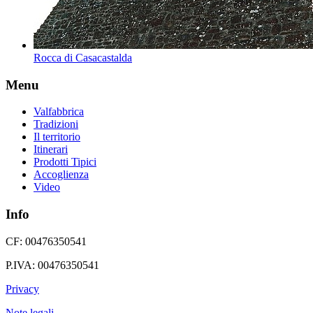
Rocca di Casacastalda
Menu
Valfabbrica
Tradizioni
Il territorio
Itinerari
Prodotti Tipici
Accoglienza
Video
Info
CF: 00476350541
P.IVA: 00476350541
Privacy
Note legali