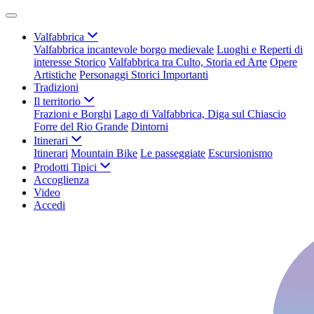
Valfabbrica
Valfabbrica incantevole borgo medievale
Luoghi e Reperti di
interesse Storico
Valfabbrica tra Culto, Storia ed Arte
Opere
Artistiche
Personaggi Storici Importanti
Tradizioni
Il territorio
Frazioni e Borghi
Lago di Valfabbrica, Diga sul Chiascio
Forre del Rio Grande
Dintorni
Itinerari
Itinerari
Mountain Bike
Le passeggiate
Escursionismo
Prodotti Tipici
Accoglienza
Video
Accedi