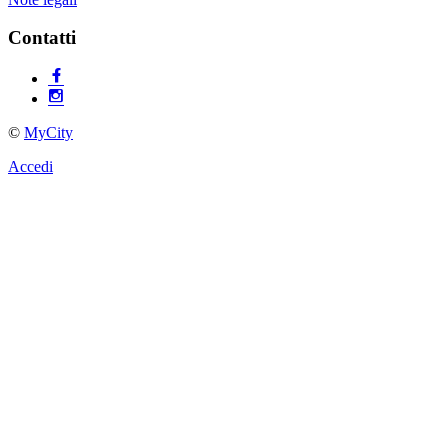
Contatti
©
MyCity
Accedi