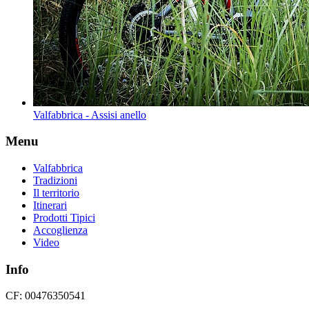
Valfabbrica - Assisi anello
Menu
Valfabbrica
Tradizioni
Il territorio
Itinerari
Prodotti Tipici
Accoglienza
Video
Info
CF: 00476350541