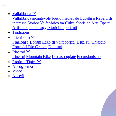
Valfabbrica
Valfabbrica incantevole borgo medievale
Luoghi e Reperti di
interesse Storico
Valfabbrica tra Culto, Storia ed Arte
Opere
Artistiche
Personaggi Storici Importanti
Tradizioni
Il territorio
Frazioni e Borghi
Lago di Valfabbrica, Diga sul Chiascio
Forre del Rio Grande
Dintorni
Itinerari
Itinerari
Mountain Bike
Le passeggiate
Escursionismo
Prodotti Tipici
Accoglienza
Video
Accedi