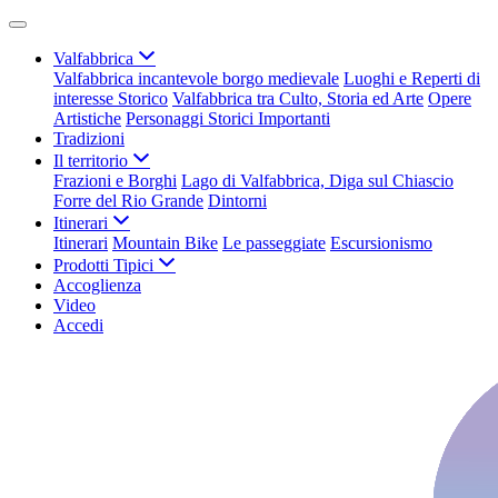
Valfabbrica
Valfabbrica incantevole borgo medievale
Luoghi e Reperti di
interesse Storico
Valfabbrica tra Culto, Storia ed Arte
Opere
Artistiche
Personaggi Storici Importanti
Tradizioni
Il territorio
Frazioni e Borghi
Lago di Valfabbrica, Diga sul Chiascio
Forre del Rio Grande
Dintorni
Itinerari
Itinerari
Mountain Bike
Le passeggiate
Escursionismo
Prodotti Tipici
Accoglienza
Video
Accedi