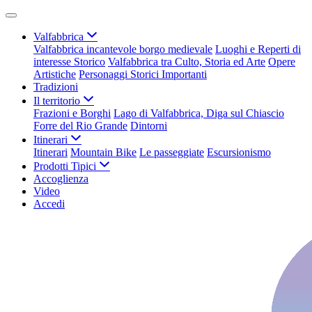
Valfabbrica
Valfabbrica incantevole borgo medievale
Luoghi e Reperti di
interesse Storico
Valfabbrica tra Culto, Storia ed Arte
Opere
Artistiche
Personaggi Storici Importanti
Tradizioni
Il territorio
Frazioni e Borghi
Lago di Valfabbrica, Diga sul Chiascio
Forre del Rio Grande
Dintorni
Itinerari
Itinerari
Mountain Bike
Le passeggiate
Escursionismo
Prodotti Tipici
Accoglienza
Video
Accedi