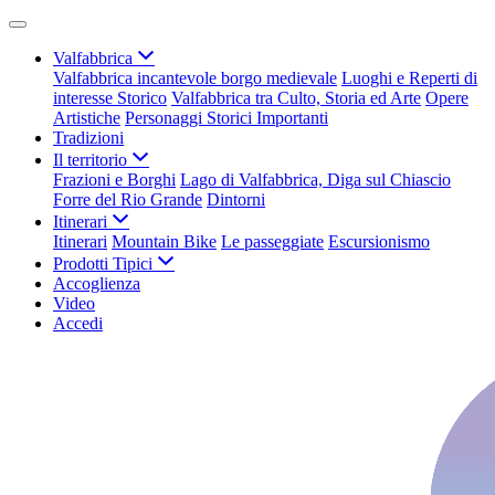
Valfabbrica
Valfabbrica incantevole borgo medievale
Luoghi e Reperti di
interesse Storico
Valfabbrica tra Culto, Storia ed Arte
Opere
Artistiche
Personaggi Storici Importanti
Tradizioni
Il territorio
Frazioni e Borghi
Lago di Valfabbrica, Diga sul Chiascio
Forre del Rio Grande
Dintorni
Itinerari
Itinerari
Mountain Bike
Le passeggiate
Escursionismo
Prodotti Tipici
Accoglienza
Video
Accedi