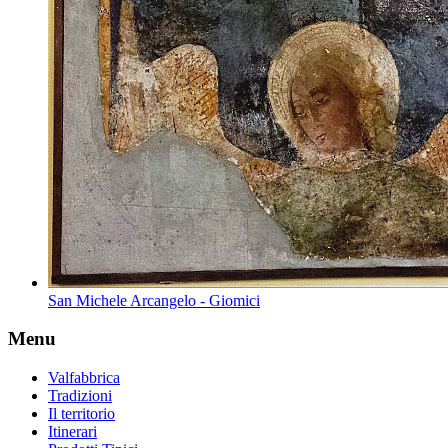
San Michele Arcangelo - Giomici
Menu
Valfabbrica
Tradizioni
Il territorio
Itinerari