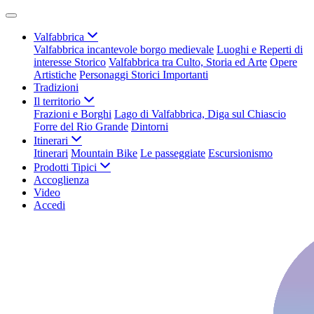
Valfabbrica
Valfabbrica incantevole borgo medievale
Luoghi e Reperti di
interesse Storico
Valfabbrica tra Culto, Storia ed Arte
Opere
Artistiche
Personaggi Storici Importanti
Tradizioni
Il territorio
Frazioni e Borghi
Lago di Valfabbrica, Diga sul Chiascio
Forre del Rio Grande
Dintorni
Itinerari
Itinerari
Mountain Bike
Le passeggiate
Escursionismo
Prodotti Tipici
Accoglienza
Video
Accedi