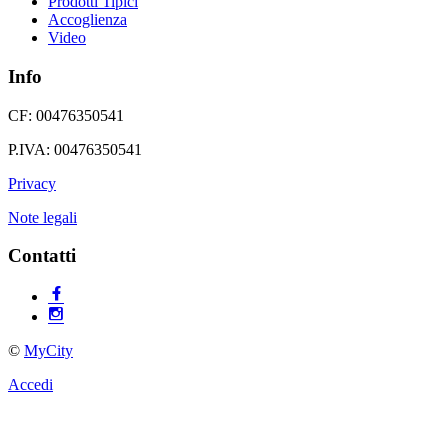
Prodotti Tipici
Accoglienza
Video
Info
CF: 00476350541
P.IVA: 00476350541
Privacy
Note legali
Contatti
©
MyCity
Accedi