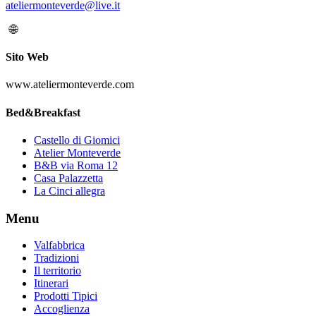
ateliermonteverde@live.it
Sito Web
www.ateliermonteverde.com
Bed&Breakfast
Castello di Giomici
Atelier Monteverde
B&B via Roma 12
Casa Palazzetta
La Cinci allegra
Menu
Valfabbrica
Tradizioni
Il territorio
Itinerari
Prodotti Tipici
Accoglienza