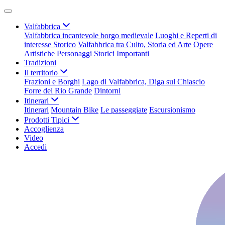
Valfabbrica
Valfabbrica incantevole borgo medievale
Luoghi e Reperti di
interesse Storico
Valfabbrica tra Culto, Storia ed Arte
Opere
Artistiche
Personaggi Storici Importanti
Tradizioni
Il territorio
Frazioni e Borghi
Lago di Valfabbrica, Diga sul Chiascio
Forre del Rio Grande
Dintorni
Itinerari
Itinerari
Mountain Bike
Le passeggiate
Escursionismo
Prodotti Tipici
Accoglienza
Video
Accedi