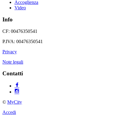
Accoglienza
Video
Info
CF: 00476350541
P.IVA: 00476350541
Privacy
Note legali
Contatti
©
MyCity
Accedi