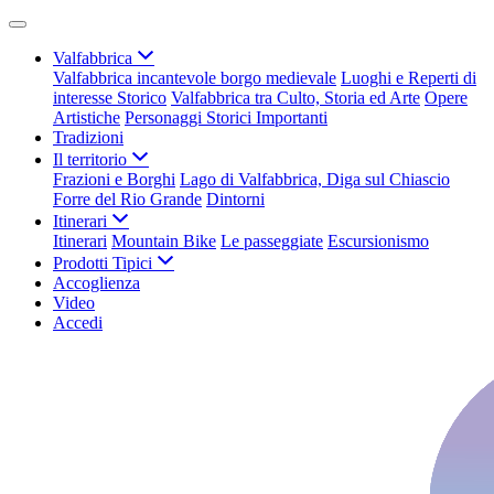
Valfabbrica
Valfabbrica incantevole borgo medievale
Luoghi e Reperti di
interesse Storico
Valfabbrica tra Culto, Storia ed Arte
Opere
Artistiche
Personaggi Storici Importanti
Tradizioni
Il territorio
Frazioni e Borghi
Lago di Valfabbrica, Diga sul Chiascio
Forre del Rio Grande
Dintorni
Itinerari
Itinerari
Mountain Bike
Le passeggiate
Escursionismo
Prodotti Tipici
Accoglienza
Video
Accedi