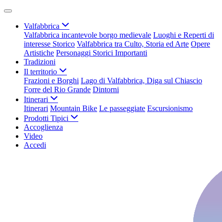
Valfabbrica
Valfabbrica incantevole borgo medievale
Luoghi e Reperti di
interesse Storico
Valfabbrica tra Culto, Storia ed Arte
Opere
Artistiche
Personaggi Storici Importanti
Tradizioni
Il territorio
Frazioni e Borghi
Lago di Valfabbrica, Diga sul Chiascio
Forre del Rio Grande
Dintorni
Itinerari
Itinerari
Mountain Bike
Le passeggiate
Escursionismo
Prodotti Tipici
Accoglienza
Video
Accedi