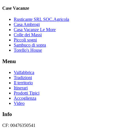
Case Vacanze
Rusticante SRL SOC.Agricola
Casa Ambrogi
Casa Vacanze Le More
Colle dei Massi
Piccoli sogni
Sambuco di sopra
Torello's House
Menu
Valfabbrica
Tradizioni
Il territorio
Itinerari
Prodotti Tipici
Accoglienza
Video
Info
CF: 00476350541