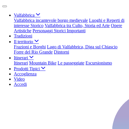
Valfabbrica
Valfabbrica incantevole borgo medievale
Luoghi e Reperti di
interesse Storico
Valfabbrica tra Culto, Storia ed Arte
Opere
Artistiche
Personaggi Storici Importanti
Tradizioni
Il territorio
Frazioni e Borghi
Lago di Valfabbrica, Diga sul Chiascio
Forre del Rio Grande
Dintorni
Itinerari
Itinerari
Mountain Bike
Le passeggiate
Escursionismo
Prodotti Tipici
Accoglienza
Video
Accedi