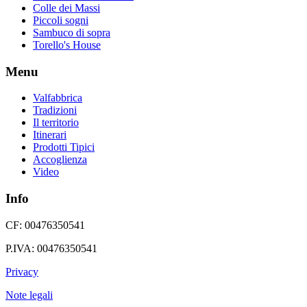
Colle dei Massi
Piccoli sogni
Sambuco di sopra
Torello's House
Menu
Valfabbrica
Tradizioni
Il territorio
Itinerari
Prodotti Tipici
Accoglienza
Video
Info
CF: 00476350541
P.IVA: 00476350541
Privacy
Note legali