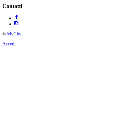
Contatti
©
MyCity
Accedi