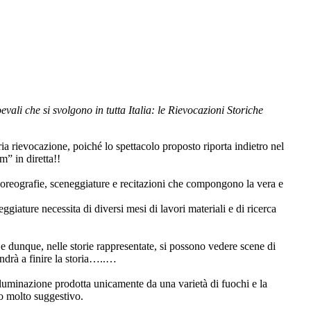
ali che si svolgono in tutta Italia: le Rievocazioni Storiche
a rievocazione, poiché lo spettacolo proposto riporta indietro nel
m” in diretta!!
e, coreografie, sceneggiature e recitazioni che compongono la vera e
giature necessita di diversi mesi di lavori materiali e di ricerca
e dunque, nelle storie rappresentate, si possono vedere scene di
drà a finire la storia…..…
illuminazione prodotta unicamente da una varietà di fuochi e la
to molto suggestivo.