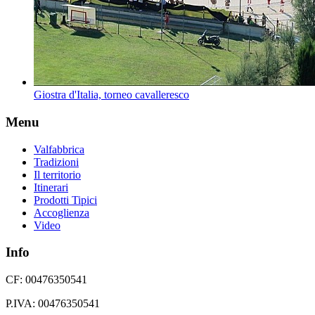
Giostra d'Italia, torneo cavalleresco
Menu
Valfabbrica
Tradizioni
Il territorio
Itinerari
Prodotti Tipici
Accoglienza
Video
Info
CF: 00476350541
P.IVA: 00476350541