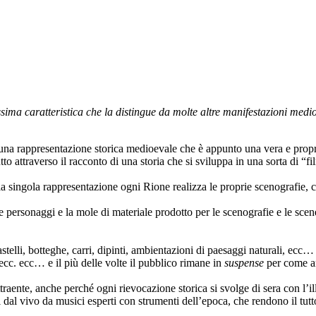
ma caratteristica che la distingue da molte altre manifestazioni medioev
a una rappresentazione storica medioevale che è appunto una vera e propri
 attraverso il racconto di una storia che si sviluppa in una sorta di “fil
, nella singola rappresentazione ogni Rione realizza le proprie scenografi
 personaggi e la mole di materiale prodotto per le scenografie e le sceneg
elli, botteghe, carri, dipinti, ambientazioni di paesaggi naturali, ecc… 
 ecc. ecc… e il più delle volte il pubblico rimane in
suspense
per come an
ttraente, anche perché ogni rievocazione storica si svolge di sera con l’
 dal vivo da musici esperti con strumenti dell’epoca, che rendono il tut