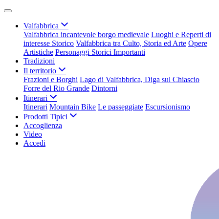
Valfabbrica
Valfabbrica incantevole borgo medievale
Luoghi e Reperti di
interesse Storico
Valfabbrica tra Culto, Storia ed Arte
Opere
Artistiche
Personaggi Storici Importanti
Tradizioni
Il territorio
Frazioni e Borghi
Lago di Valfabbrica, Diga sul Chiascio
Forre del Rio Grande
Dintorni
Itinerari
Itinerari
Mountain Bike
Le passeggiate
Escursionismo
Prodotti Tipici
Accoglienza
Video
Accedi