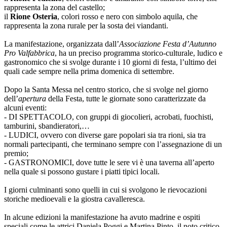
rappresenta la zona del castello;
il
Rione Osteria
, colori rosso e nero con simbolo aquila, che
rappresenta la zona rurale per la sosta dei viandanti.
La manifestazione, organizzata dall’
Associazione Festa d’Autunno
Pro Valfabbrica
, ha un preciso programma storico-culturale, ludico e
gastronomico che si svolge durante i 10 giorni di festa, l’ultimo dei
quali cade sempre nella prima domenica di settembre.
Dopo la Santa Messa nel centro storico, che si svolge nel giorno
dell’
apertura
della Festa, tutte le giornate sono caratterizzate da
alcuni eventi:
- DI SPETTACOLO, con gruppi di giocolieri, acrobati, fuochisti,
tamburini, sbandieratori,…
- LUDICI, ovvero con diverse gare popolari sia tra rioni, sia tra
normali partecipanti, che terminano sempre con l’assegnazione di un
premio;
- GASTRONOMICI, dove tutte le sere vi è una taverna all’aperto
nella quale si possono gustare i piatti tipici locali.
I giorni culminanti sono quelli in cui si svolgono le rievocazioni
storiche medioevali e la giostra cavalleresca.
In alcune edizioni la manifestazione ha avuto madrine e ospiti
speciali come le attrici Daniela Poggi e Martina Pinto, il noto critico