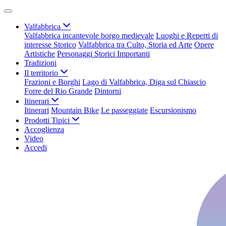
Valfabbrica
Valfabbrica incantevole borgo medievale
Luoghi e Reperti di
interesse Storico
Valfabbrica tra Culto, Storia ed Arte
Opere
Artistiche
Personaggi Storici Importanti
Tradizioni
Il territorio
Frazioni e Borghi
Lago di Valfabbrica, Diga sul Chiascio
Forre del Rio Grande
Dintorni
Itinerari
Itinerari
Mountain Bike
Le passeggiate
Escursionismo
Prodotti Tipici
Accoglienza
Video
Accedi