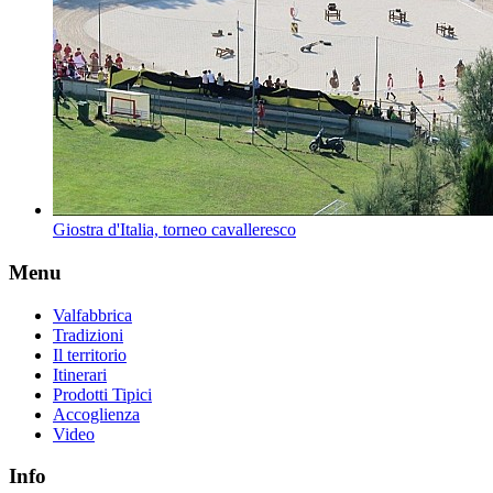
Giostra d'Italia, torneo cavalleresco
Menu
Valfabbrica
Tradizioni
Il territorio
Itinerari
Prodotti Tipici
Accoglienza
Video
Info