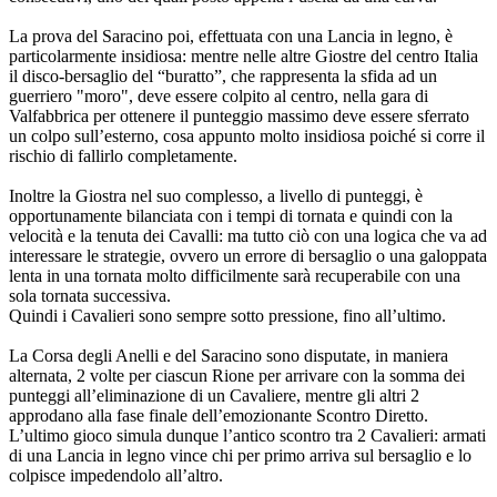
La prova del Saracino poi, effettuata con una Lancia in legno, è
particolarmente insidiosa: mentre nelle altre Giostre del centro Italia
il disco-bersaglio del “buratto”, che rappresenta la sfida ad un
guerriero "moro", deve essere colpito al centro, nella gara di
Valfabbrica per ottenere il punteggio massimo deve essere sferrato
un colpo sull’esterno, cosa appunto molto insidiosa poiché si corre il
rischio di fallirlo completamente.
Inoltre la Giostra nel suo complesso, a livello di punteggi, è
opportunamente bilanciata con i tempi di tornata e quindi con la
velocità e la tenuta dei Cavalli: ma tutto ciò con una logica che va ad
interessare le strategie, ovvero un errore di bersaglio o una galoppata
lenta in una tornata molto difficilmente sarà recuperabile con una
sola tornata successiva.
Quindi i Cavalieri sono sempre sotto pressione, fino all’ultimo.
La Corsa degli Anelli e del Saracino sono disputate, in maniera
alternata, 2 volte per ciascun Rione per arrivare con la somma dei
punteggi all’eliminazione di un Cavaliere, mentre gli altri 2
approdano alla fase finale dell’emozionante Scontro Diretto.
L’ultimo gioco simula dunque l’antico scontro tra 2 Cavalieri: armati
di una Lancia in legno vince chi per primo arriva sul bersaglio e lo
colpisce impedendolo all’altro.