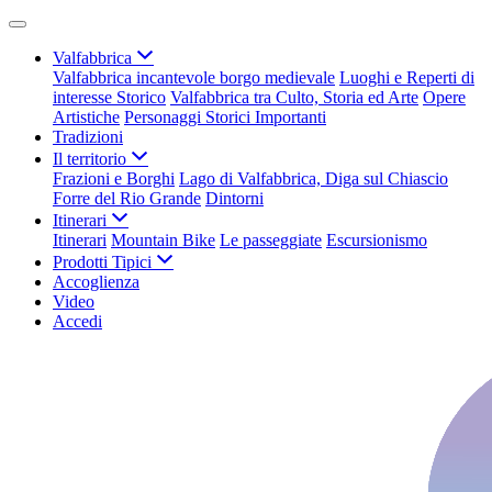
Valfabbrica
Valfabbrica incantevole borgo medievale
Luoghi e Reperti di
interesse Storico
Valfabbrica tra Culto, Storia ed Arte
Opere
Artistiche
Personaggi Storici Importanti
Tradizioni
Il territorio
Frazioni e Borghi
Lago di Valfabbrica, Diga sul Chiascio
Forre del Rio Grande
Dintorni
Itinerari
Itinerari
Mountain Bike
Le passeggiate
Escursionismo
Prodotti Tipici
Accoglienza
Video
Accedi