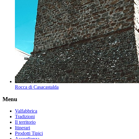
Rocca di Casacastalda
Menu
Valfabbrica
Tradizioni
Il territorio
Itinerari
Prodotti Tipici
Accoglienza