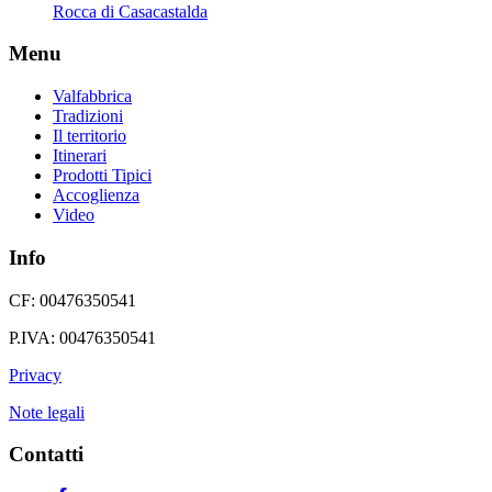
Rocca di Casacastalda
Menu
Valfabbrica
Tradizioni
Il territorio
Itinerari
Prodotti Tipici
Accoglienza
Video
Info
CF: 00476350541
P.IVA: 00476350541
Privacy
Note legali
Contatti