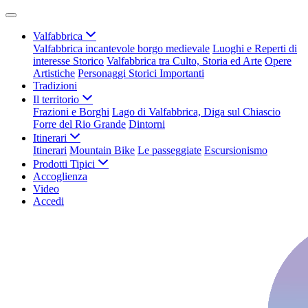
Valfabbrica
Valfabbrica incantevole borgo medievale
Luoghi e Reperti di
interesse Storico
Valfabbrica tra Culto, Storia ed Arte
Opere
Artistiche
Personaggi Storici Importanti
Tradizioni
Il territorio
Frazioni e Borghi
Lago di Valfabbrica, Diga sul Chiascio
Forre del Rio Grande
Dintorni
Itinerari
Itinerari
Mountain Bike
Le passeggiate
Escursionismo
Prodotti Tipici
Accoglienza
Video
Accedi