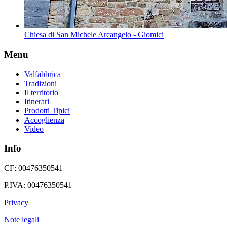
Chiesa di San Michele Arcangelo - Giomici
Menu
Valfabbrica
Tradizioni
Il territorio
Itinerari
Prodotti Tipici
Accoglienza
Video
Info
CF: 00476350541
P.IVA: 00476350541
Privacy
Note legali