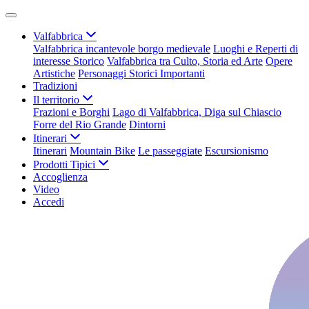
Valfabbrica
Valfabbrica incantevole borgo medievale
Luoghi e Reperti di
interesse Storico
Valfabbrica tra Culto, Storia ed Arte
Opere
Artistiche
Personaggi Storici Importanti
Tradizioni
Il territorio
Frazioni e Borghi
Lago di Valfabbrica, Diga sul Chiascio
Forre del Rio Grande
Dintorni
Itinerari
Itinerari
Mountain Bike
Le passeggiate
Escursionismo
Prodotti Tipici
Accoglienza
Video
Accedi