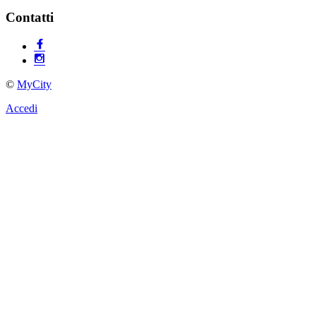
Contatti
©
MyCity
Accedi