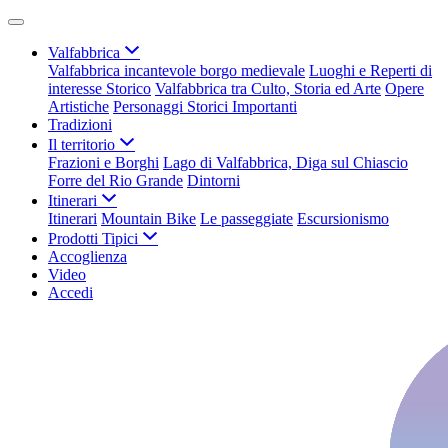
Valfabbrica
Valfabbrica incantevole borgo medievale
Luoghi e Reperti di
interesse Storico
Valfabbrica tra Culto, Storia ed Arte
Opere
Artistiche
Personaggi Storici Importanti
Tradizioni
Il territorio
Frazioni e Borghi
Lago di Valfabbrica, Diga sul Chiascio
Forre del Rio Grande
Dintorni
Itinerari
Itinerari
Mountain Bike
Le passeggiate
Escursionismo
Prodotti Tipici
Accoglienza
Video
Accedi