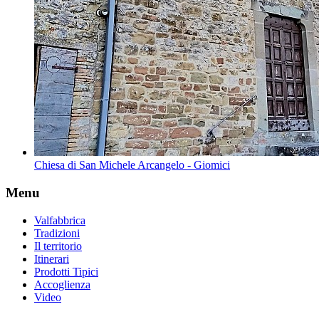
Chiesa di San Michele Arcangelo - Giomici
Menu
Valfabbrica
Tradizioni
Il territorio
Itinerari
Prodotti Tipici
Accoglienza
Video