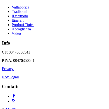
Valfabbrica
Tradizioni
Il territorio
Itinerari
Prodotti Tipici
Accoglienza
Video
Info
CF: 00476350541
P.IVA: 00476350541
Privacy
Note legali
Contatti