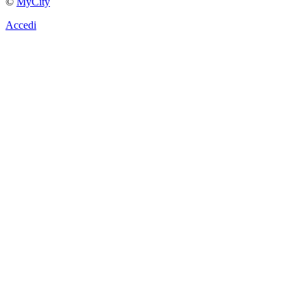
©
MyCity
Accedi