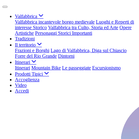
Valfabbrica
Valfabbrica incantevole borgo medievale
Luoghi e Reperti di
interesse Storico
Valfabbrica tra Culto, Storia ed Arte
Opere
Artistiche
Personaggi Storici Importanti
Tradizioni
Il territorio
Frazioni e Borghi
Lago di Valfabbrica, Diga sul Chiascio
Forre del Rio Grande
Dintorni
Itinerari
Itinerari
Mountain Bike
Le passeggiate
Escursionismo
Prodotti Tipici
Accoglienza
Video
Accedi