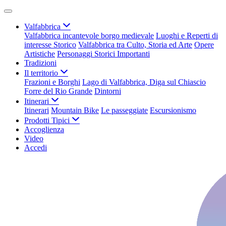
Valfabbrica
Valfabbrica incantevole borgo medievale
Luoghi e Reperti di
interesse Storico
Valfabbrica tra Culto, Storia ed Arte
Opere
Artistiche
Personaggi Storici Importanti
Tradizioni
Il territorio
Frazioni e Borghi
Lago di Valfabbrica, Diga sul Chiascio
Forre del Rio Grande
Dintorni
Itinerari
Itinerari
Mountain Bike
Le passeggiate
Escursionismo
Prodotti Tipici
Accoglienza
Video
Accedi