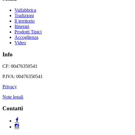
Valfabbrica
Tradizioni
Il territorio
Itinerari
Prodotti Tipici
Accoglienza
Video
Info
CF: 00476350541
P.IVA: 00476350541
Privacy
Note legali
Contatti