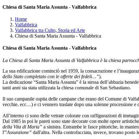
Chiesa di Santa Maria Assunta - Valfabbrica
Home
Valfabbrica
Valfabbrica tra Culto, Storia ed Arte
Chiesa di Santa Maria Assunta - Valfabbrica
Chiesa di Santa Maria Assunta - Valfabbrica
La Chiesa di Santa Maria Assunta di Valfabbrica è la chiesa parrocchia
La sua edificazione cominciò nel 1959, la consacrazione e l’inauguraz
dello Stato completato con le offerte dei fedeli…”
).
La dedicazione “Santa Maria Assunta” è la stessa dell’abbazia benedet
tanti anni sia stata utilizzata la chiesa comunale di San Sebastiano.
Il suo campanile ospita delle campane che erano del Comune di Valfabb
vecchie, ecc…) e ci vennero traslate dopo una solenne processione e c
All’interno ci sono delle vetrate colorate con raffigurazioni di immagin
Dal 1985 in poi le pareti sono state decorate con molte opere artistich
della Vita di Maria”
a sinistra. Entrambe le fasce pittoriche, in mani
l'”
Assunzione”
dall'altra. Nella controfacciata, invece, trovano posto 