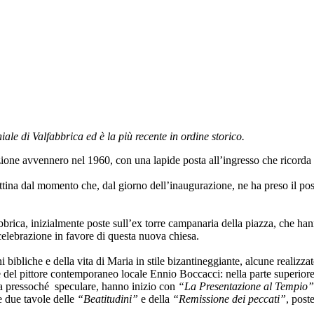
le di Valfabbrica ed è la più recente in ordine storico.
ione avvennero nel 1960, con una lapide posta all’ingresso che ricorda 
tina dal momento che, dal giorno dell’inaugurazione, ne ha preso il pos
rica, inizialmente poste sull’ex torre campanaria della piazza, che han
elebrazione in favore di questa nuova chiesa.
i bibliche e della vita di Maria in stile bizantineggiante, alcune realizz
e del pittore contemporaneo locale Ennio Boccacci: nella parte superiore
era pressoché speculare, hanno inizio con
“La Presentazione al Tempio”
le due tavole delle
“Beatitudini”
e della
“Remissione dei peccati”
, poste