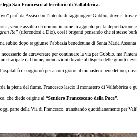
e lega San Francesco al territorio di Valfabbrica.
vo” partì da Assisi con l’intento di raggiungere Gubbio, dove si trova
ica, venne assalito da uomini in arme in agguato per la depredazione e 
 gran Re”
(riferendosi a Dio), così i briganti pensando che si stesse bu
o, ma subito dopo raggiunse l’abbazia benedettina di Santa Maria Assunta 
 necessario da attraversare per continuare la via per Gubbio, ma l’intens
que straripate dal fiume, inondazioni dovute al disgelo delle grandi nevic
l’ospitalità e soggiornò per alcuni giorni al monastero benedettino, dove
da la piena del fiume, Francesco lasciò il monastero di Valfabbrica e g
ca, che diede origine al
“Sentiero Francescano della Pace”
.
oggi parte della Via di Francesco, transitando quotidianamente per Valfab