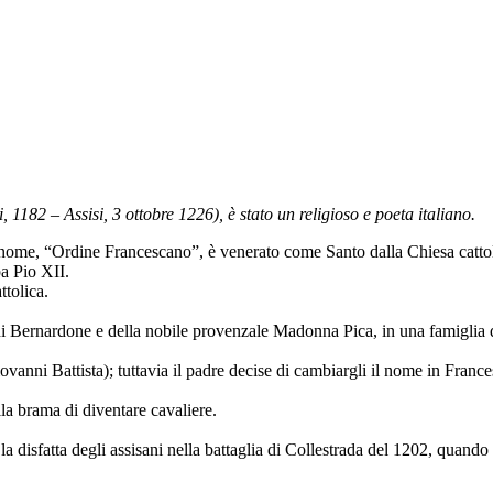
1182 – Assisi, 3 ottobre 1226), è stato un religioso e poeta italiano.
il nome, “Ordine Francescano”, è venerato come Santo dalla Chiesa catt
pa Pio XII.
ttolica.
i Bernardone e della nobile provenzale Madonna Pica, in una famiglia dell
anni Battista); tuttavia il padre decise di cambiargli il nome in France
lla brama di diventare cavaliere.
a disfatta degli assisani nella battaglia di Collestrada del 1202, quando