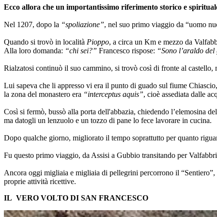
Ecco allora che un importantissimo riferimento storico e spiritual
Nel 1207, dopo la
“spoliazione”
, nel suo primo viaggio da “uomo nuo
Quando si trovò in località
Pioppo
, a circa un Km e mezzo da Valfabbr
Alla loro domanda:
“chi sei?”
Francesco rispose:
“Sono l’araldo del
Rialzatosi continuò il suo cammino, si trovò così di fronte al castell
Lui sapeva che li appresso vi era il punto di guado sul fiume Chiascio,
la zona del monastero era
“interceptus aquis”
, cioè assediata dalle ac
Così si fermò, bussò alla porta dell'abbazia, chiedendo l’elemosina del
ma datogli un lenzuolo e un tozzo di pane lo fece lavorare in cucina.
Dopo qualche giorno, migliorato il tempo soprattutto per quanto riguar
Fu questo primo viaggio, da Assisi a Gubbio transitando per Valfabbri
Ancora oggi migliaia e migliaia di pellegrini percorrono il “Sentiero”, 
proprie attività ricettive.
IL VERO VOLTO DI SAN FRANCESCO