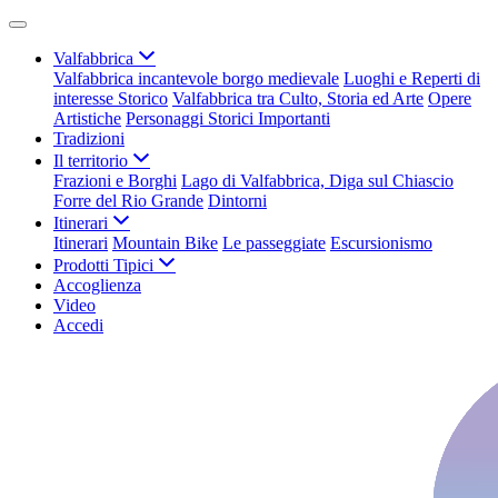
Valfabbrica
Valfabbrica incantevole borgo medievale
Luoghi e Reperti di
interesse Storico
Valfabbrica tra Culto, Storia ed Arte
Opere
Artistiche
Personaggi Storici Importanti
Tradizioni
Il territorio
Frazioni e Borghi
Lago di Valfabbrica, Diga sul Chiascio
Forre del Rio Grande
Dintorni
Itinerari
Itinerari
Mountain Bike
Le passeggiate
Escursionismo
Prodotti Tipici
Accoglienza
Video
Accedi