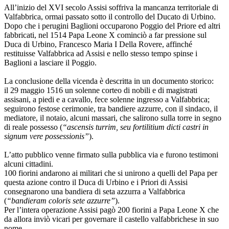
All’inizio del XVI secolo Assisi soffriva la mancanza territoriale di
Valfabbrica, ormai passato sotto il controllo del Ducato di Urbino.
Dopo che i perugini Baglioni occuparono Poggio del Priore ed altri
fabbricati, nel 1514 Papa Leone X cominciò a far pressione sul
Duca di Urbino, Francesco Maria I Della Rovere, affinché
restituisse Valfabbrica ad Assisi e nello stesso tempo spinse i
Baglioni a lasciare il Poggio.
La conclusione della vicenda è descritta in un documento storico:
il 29 maggio 1516 un solenne corteo di nobili e di magistrati
assisani, a piedi e a cavallo, fece solenne ingresso a Valfabbrica;
seguirono festose cerimonie, tra bandiere azzurre, con il sindaco, il
mediatore, il notaio, alcuni massari, che salirono sulla torre in segno
di reale possesso (
“ascensis turrim, seu fortilitium dicti castri in
signum vere possessionis”
).
L’atto pubblico venne firmato sulla pubblica via e furono testimoni
alcuni cittadini.
100 fiorini andarono ai militari che si unirono a quelli del Papa per
questa azione contro il Duca di Urbino e i Priori di Assisi
consegnarono una bandiera di seta azzurra a Valfabbrica
(
“bandieram coloris sete azzurre”
).
Per l’intera operazione Assisi pagò 200 fiorini a Papa Leone X che
da allora inviò vicari per governare il castello valfabbrichese in suo
nome.