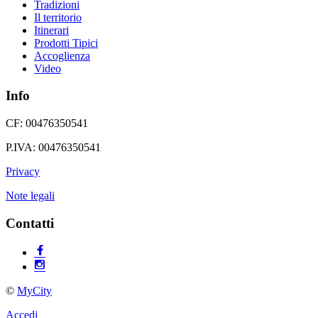
Tradizioni
Il territorio
Itinerari
Prodotti Tipici
Accoglienza
Video
Info
CF: 00476350541
P.IVA: 00476350541
Privacy
Note legali
Contatti
©
MyCity
Accedi